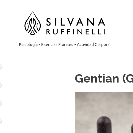
Saltar
Sil
contenido
Ruf
:
Psicología • Esencias Florales • Actividad Corporal
Ps
Gentian (
–
Es
Flo
–