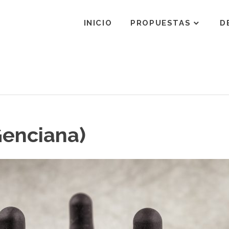
vana
INICIO
PROPUESTAS
D
finelli
icóloga
Genciana)
encias
rales