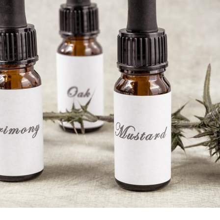
ividad
rporal