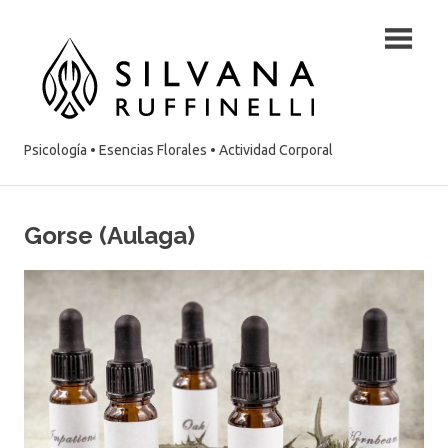
Saltar
Silvan
contenido
Ruffine
:
Psicología • Esencias Florales • Actividad Corporal
Psicó
–
Gorse (Aulaga)
Esenc
Floral
–
Activi