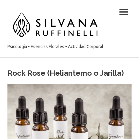
Saltar
Silvan
contenido
Ruffine
:
Psicología • Esencias Florales • Actividad Corporal
Psicó
–
Rock Rose (Heliantemo o Jarilla)
Esenc
Floral
–
Activi